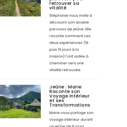
retrouver sa
vitalité
Stéphanie nous invite à
découvrir son double
parcours de jeûne. Elle
raconte comment ces
deux expériences (16
puis 10 jours à la
maison) l'ont aidée à
cheminer vers une
vitalité retrouvée.
Jeûne : Marie
Raconte son
Voyage Intérieur
et ses
Transformations
Marie nous partage son
voyage intérieur durant
un jeûne de 6 jours.