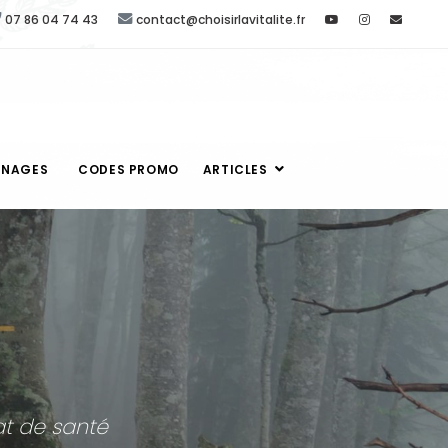
07 86 04 74 43
contact@choisirlavitalite.fr
GNAGES
CODES PROMO
ARTICLES
at de santé