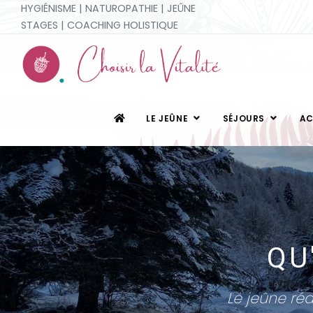
HYGIÉNISME | NATUROPATHIE | JEÛNE
STAGES | COACHING HOLISTIQUE
LE JEÛNE
SÉJOURS
A
QU
Le jeûne réd