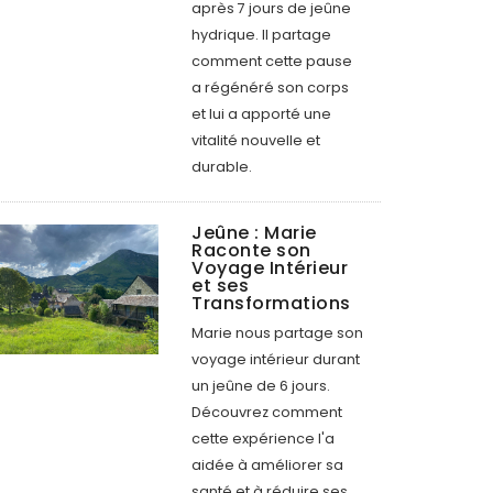
après 7 jours de jeûne
hydrique. Il partage
comment cette pause
a régénéré son corps
et lui a apporté une
vitalité nouvelle et
durable.
Jeûne : Marie
Raconte son
Voyage Intérieur
et ses
Transformations
Marie nous partage son
voyage intérieur durant
un jeûne de 6 jours.
Découvrez comment
cette expérience l'a
aidée à améliorer sa
santé et à réduire ses