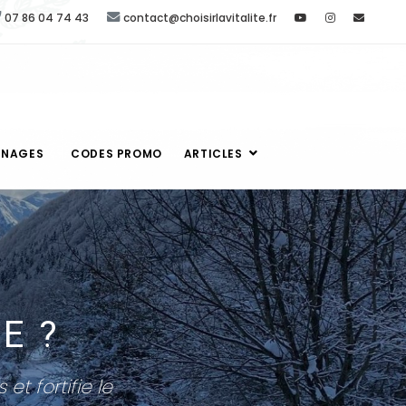
07 86 04 74 43
contact@choisirlavitalite.fr
GNAGES
CODES PROMO
ARTICLES
E ?
t fortifie le