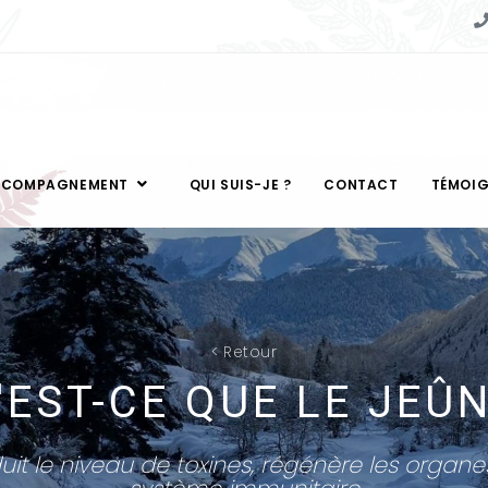
CCOMPAGNEMENT
QUI SUIS-JE ?
CONTACT
TÉMOI
<
Retour
'EST-CE QUE LE JEÛN
uit le niveau de toxines, régénère les organes e