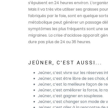
s’épuisent en 24 heures environ. L’organis
Mais il va très vite utiliser ses graisses p
fabriqués par le foie, sont en quelque so
métabolique peut générer un passage délica
symptômes les plus fréquents sont une se
migraines. La crise d’acidose apparaît gén
dure pas plus de 24 ou 36 heures.
JEÛNER, C'EST AUSSI...
Jeûner, c’est vivre sur les réserves i
Jeûner, c’est être libre de ses choix,
Jeûner, c’est la meilleure façon de r
Jeûner, c’est améliorer la force, la r
Jeûner, c’est gagner en souplesse.
Jeûner, c’est changer son mode de vi
Jeûner, c’est aller à la rencontre d