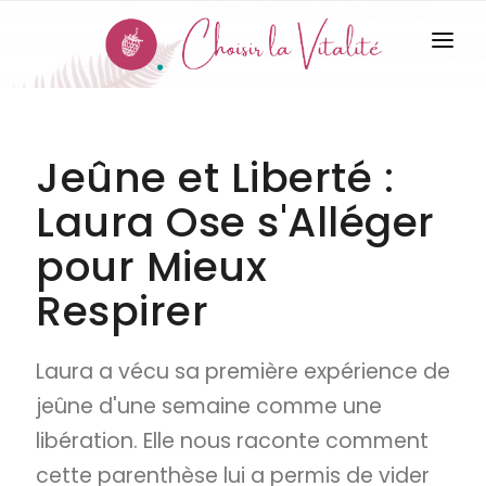
LE JEÛNE
Jeûne et Liberté :
SÉJOURS
Laura Ose s'Alléger
ACCOMPAGNEMENT
pour Mieux
QUI SUIS-JE ?
Respirer
CONTACT
Laura a vécu sa première expérience de
TÉMOIGNAGES
jeûne d'une semaine comme une
CODES PROMO
libération. Elle nous raconte comment
cette parenthèse lui a permis de vider
ARTICLES