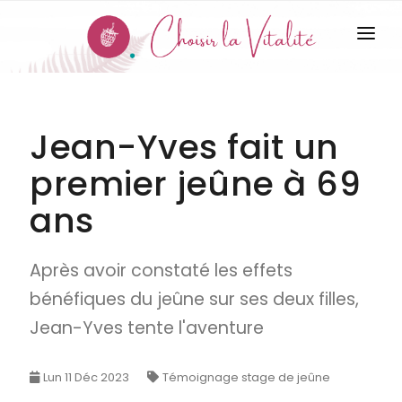
LE JEÛNE
Jean-Yves fait un
SÉJOURS
premier jeûne à 69
ACCOMPAGNEMENT
ans
QUI SUIS-JE ?
Après avoir constaté les effets
CONTACT
bénéfiques du jeûne sur ses deux filles,
TÉMOIGNAGES
Jean-Yves tente l'aventure
CODES PROMO
Lun 11 Déc 2023
Témoignage stage de jeûne
ARTICLES