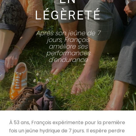
LÉGÈRETÉ
Après son jeûne de 7
jours, François
améliore ses
performances
d'endurance
À 53 ans, François expérimente pour la première
fois un jeûne hydrique de 7 jours. Il espère perdre