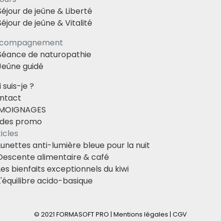
Séjour de jeûne & Liberté
Séjour de jeûne & Vitalité
compagnement
Séance de naturopathie
Jeûne guidé
 suis-je ?
ntact
MOIGNAGES
des promo
icles
Lunettes anti-lumière bleue pour la nuit
Descente alimentaire & café
Les bienfaits exceptionnels du kiwi
L'équilibre acido-basique
© 2021
FORMASOFT PRO
|
Mentions légales
|
CGV