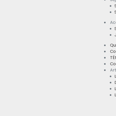
Ac
Qui
Co
TÉ
Co
Art