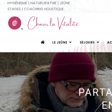
HYGIÉNISME | NATUROPATHIE | JEÛNE
STAGES | COACHING HOLISTIQUE
LE JEÛNE
SÉJOURS
A
PARTA
E