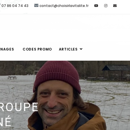
07 86 04 74 43
contact@choisirlavitalite.fr
GNAGES
CODES PROMO
ARTICLES
GROUPE
NÉ