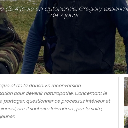
es de 4 jours en autonomie, Gregory expérim
de 7 jours
 cirque et de la danse. En reconversion
rmation pour devenir naturopathe. Concernant le
, partager, questionner ce processus intérieur et
nel, car il souhaite lui-même , par la suite,
eûner.