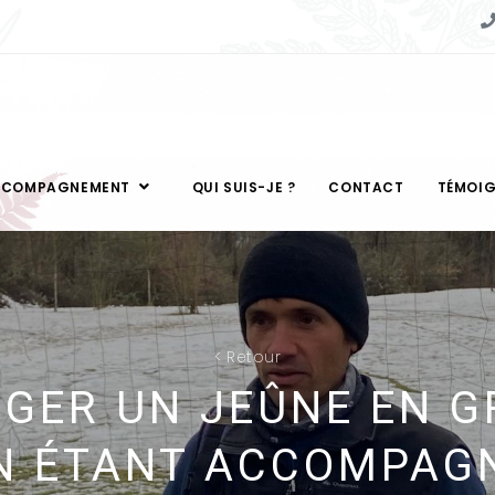
CCOMPAGNEMENT
QUI SUIS-JE ?
CONTACT
TÉMOI
<
Retour
GER UN JEÛNE EN 
N ÉTANT ACCOMPAG