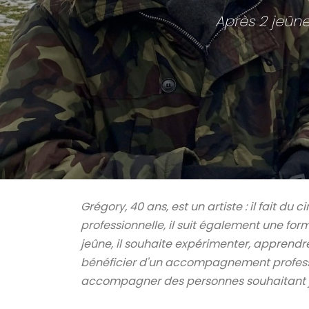
Après 2 jeûn
Grégory, 40 ans, est un artiste : il fait du
professionnelle, il suit également une fo
jeûne, il souhaite expérimenter, apprendre
bénéficier d'un accompagnement profession
accompagner des personnes souhaitant j